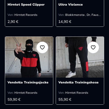
Hirntot Speed Clipper
Ultra Violence
Von:
Hirntot Records
Von:
Blokkmonsta
,
Dr. Faustus
REGULÄRER PREIS:
REGULÄRER PREIS:
2,90 €
14,90 €
Vendetta Trainingsjacke
Vendetta Trainingshose
Von:
Hirntot Records
Von:
Hirntot Records
REGULÄRER PREIS:
REGULÄRER PREIS:
59,90 €
55,90 €