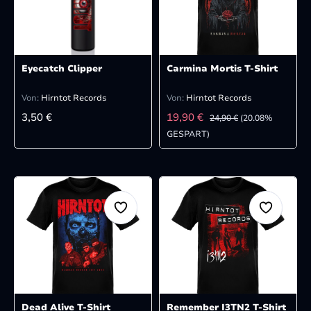
Eyecatch Clipper
Carmina Mortis T-Shirt
Von:
Hirntot Records
Von:
Hirntot Records
REGULÄRER PREIS:
VERKAUFSPREIS:
REGULÄRER PREIS:
3,50 €
19,90 €
24,90 €
(20.08%
GESPART)
Dead Alive T-Shirt
Remember I3TN2 T-Shirt