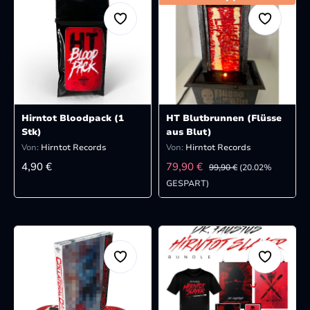
Hirntot Bloodpack (1
HT Blutbrunnen (Flüsse
Stk)
aus Blut)
Von:
Hirntot Records
Von:
Hirntot Records
REGULÄRER PREIS:
VERKAUFSPREIS:
REGULÄRER PREIS:
4,90 €
79,90 €
99,90 €
(20.02%
GESPART)