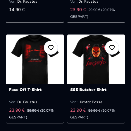
Von:
Dr. Faustus
Von:
Dr. Faustus
REGULÄRER PREIS:
VERKAUFSPREIS:
REGULÄRER PREIS:
14,90 €
23,90 €
29,90 €
(20.07%
GESPART)
Face Off T-Shirt
SSS Butcher Shirt
Von:
Dr. Faustus
Von:
Hirntot Posse
VERKAUFSPREIS:
VERKAUFSPREIS:
REGULÄRER PREIS:
REGULÄRER PREIS:
23,90 €
23,90 €
29,90 €
(20.07%
29,90 €
(20.07%
GESPART)
GESPART)