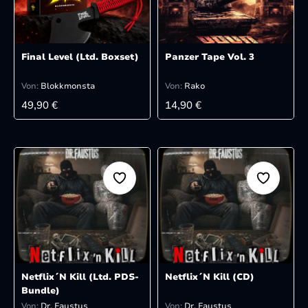
Final Level (Ltd. Boxset)
Panzer Tape Vol. 3
Von:
Blokkmonsta
Von:
Rako
REGULÄRER PREIS:
REGULÄRER PREIS:
49,90 €
14,90 €
Netflix´N Kill (Ltd. PDS-
Netflix´N Kill (CD)
Bundle)
Von:
Dr. Faustus
Von:
Dr. Faustus