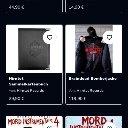
REGULÄRER PREIS:
REGULÄRER PREIS:
44,90 €
14,90 €
Hirntot
Braindead Bomberjacke
Sammelkartenbuch
Von:
Hirntot Records
Von:
Hirntot Records
REGULÄRER PREIS:
REGULÄRER PREIS:
29,90 €
119,90 €