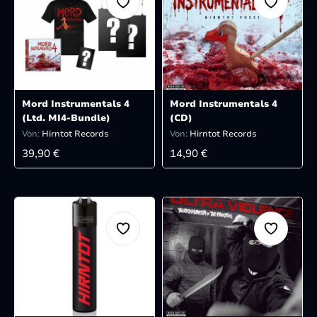
Mord Instrumentals 4
Mord Instrumentals 4
(Ltd. MI4-Bundle)
(CD)
Von:
Hirntot Records
Von:
Hirntot Records
REGULÄRER PREIS:
REGULÄRER PREIS:
39,90 €
14,90 €