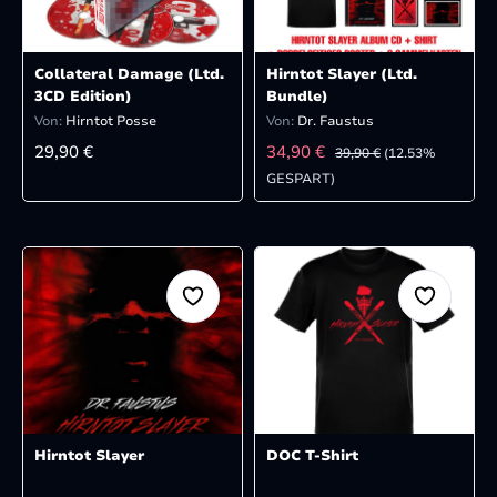
Collateral Damage (Ltd.
Hirntot Slayer (Ltd.
3CD Edition)
Bundle)
Von:
Hirntot Posse
Von:
Dr. Faustus
REGULÄRER PREIS:
VERKAUFSPREIS:
REGULÄRER PREIS:
29,90 €
34,90 €
39,90 €
(12.53%
GESPART)
Hirntot Slayer
DOC T-Shirt