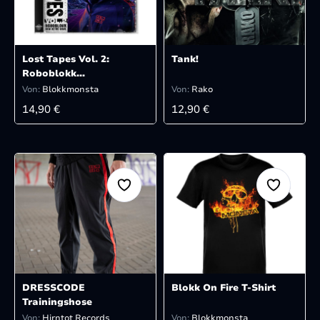
Lost Tapes Vol. 2:
Tank!
Roboblokk
NewRetroWave
Von:
Blokkmonsta
Von:
Rako
REGULÄRER PREIS:
REGULÄRER PREIS:
14,90 €
12,90 €
DRESSCODE
Blokk On Fire T-Shirt
Trainingshose
Von:
Hirntot Records
Von:
Blokkmonsta