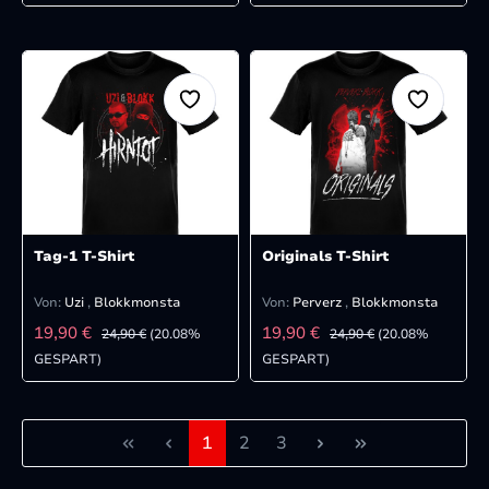
Tag-1 T-Shirt
Originals T-Shirt
Von:
Uzi
,
Blokkmonsta
Von:
Perverz
,
Blokkmonsta
VERKAUFSPREIS:
VERKAUFSPREIS:
REGULÄRER PREIS:
REGULÄRER PREIS:
19,90 €
19,90 €
24,90 €
(20.08%
24,90 €
(20.08%
GESPART)
GESPART)
Seite
Seite
Seite
1
2
3