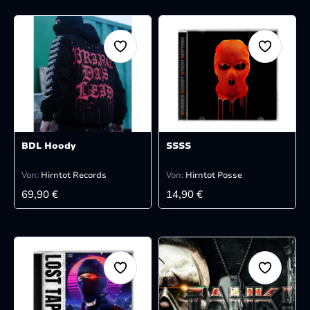
BDL Hoody
SSSS
Von:
Hirntot Records
Von:
Hirntot Posse
REGULÄRER PREIS:
REGULÄRER PREIS:
69,90 €
14,90 €