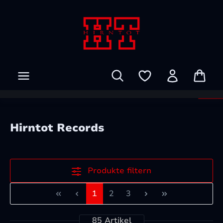
Zum Hauptinhalt springen
Hirntot Records
Produkte filtern
Seite
Seite
Seite
1
2
3
85 Artikel