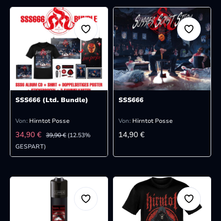
SSS666 (Ltd. Bundle)
SSS666
Von:
Hirntot Posse
Von:
Hirntot Posse
VERKAUFSPREIS:
REGULÄRER PREIS:
REGULÄRER PREIS:
34,90 €
14,90 €
39,90 €
(12.53%
GESPART)