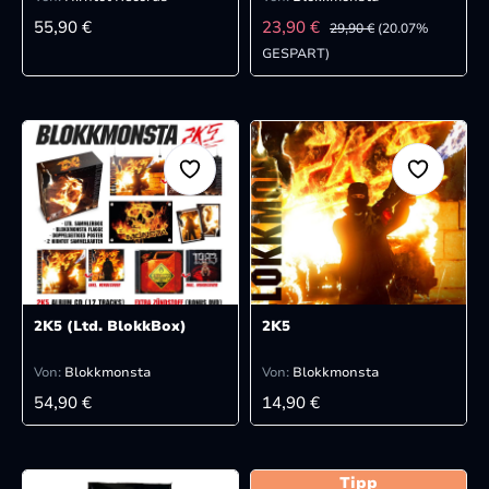
REGULÄRER PREIS:
VERKAUFSPREIS:
REGULÄRER PREIS:
55,90 €
23,90 €
29,90 €
(20.07%
GESPART)
2K5 (Ltd. BlokkBox)
2K5
Von:
Blokkmonsta
Von:
Blokkmonsta
REGULÄRER PREIS:
REGULÄRER PREIS:
54,90 €
14,90 €
Tipp