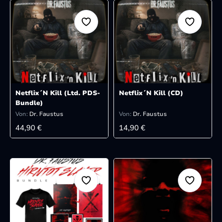
Netflix´N Kill (Ltd. PDS-
Netflix´N Kill (CD)
Bundle)
Von:
Dr. Faustus
Von:
Dr. Faustus
REGULÄRER PREIS:
REGULÄRER PREIS:
44,90 €
14,90 €