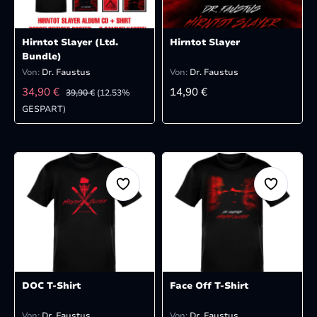
Hirntot Slayer (Ltd.
Hirntot Slayer
Bundle)
Von:
Dr. Faustus
Von:
Dr. Faustus
VERKAUFSPREIS:
REGULÄRER PREIS:
REGULÄRER PREIS:
34,90 €
14,90 €
39,90 €
(12.53%
GESPART)
DOC T-Shirt
Face Off T-Shirt
Von:
Dr. Faustus
Von:
Dr. Faustus