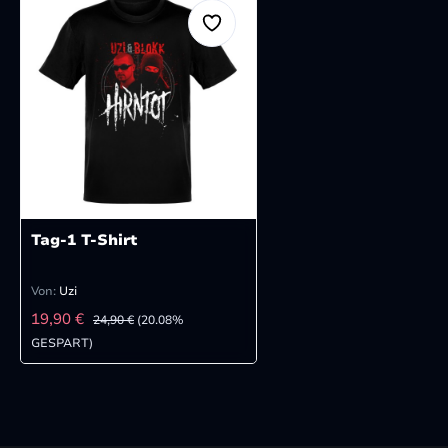
Tag-1 T-Shirt
Von:
Uzi
VERKAUFSPREIS:
REGULÄRER PREIS:
19,90 €
24,90 €
(20.08%
GESPART)