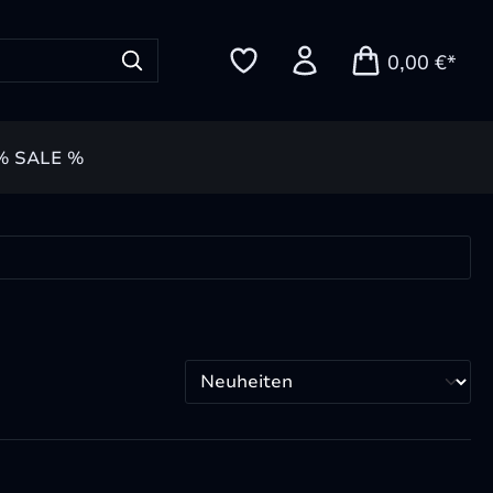
0,00 €*
% SALE %