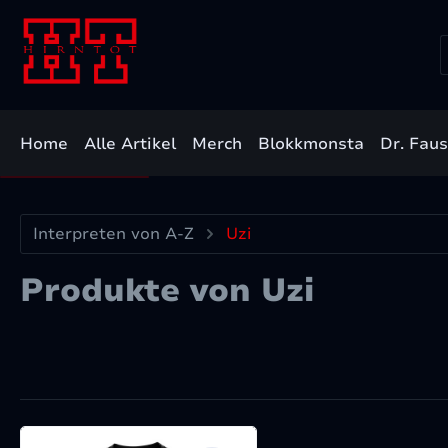
m Hauptinhalt springen
Zur Suche springen
Zur Hauptnavigation springen
Home
Alle Artikel
Merch
Blokkmonsta
Dr. Fau
Interpreten von A-Z
Uzi
Produkte von Uzi